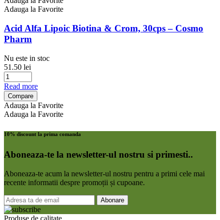
Adauga la Favorite
Adauga la Favorite
Acid Alfa Lipoic Biotina & Crom, 30cps – Cosmo
Pharm
Nu este in stoc
51.50
lei
Read more
Compare
Adauga la Favorite
Adauga la Favorite
10% discount la prima comanda
Aboneaza-te la newsletter-ul nostru si primesti..
Aboneaza-te acum la newsletter-ul nostru pentru a primi cele mai
recente informatii despre promoții și cupoane.
Produse de calitate