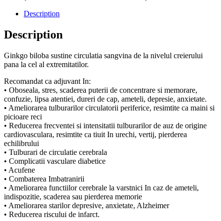
Description
Description
Ginkgo biloba sustine circulatia sangvina de la nivelul creierului
pana la cel al extremitatilor.
Recomandat ca adjuvant In:
• Oboseala, stres, scaderea puterii de concentrare si memorare,
confuzie, lipsa atentiei, dureri de cap, ameteli, depresie, anxietate.
• Ameliorarea tulburarilor circulatorii periferice, resimtite ca maini si
picioare reci
• Reducerea frecventei si intensitatii tulburarilor de auz de origine
cardiovasculara, resimtite ca tiuit In urechi, vertij, pierderea
echilibrului
• Tulburari de circulatie cerebrala
• Complicatii vasculare diabetice
• Acufene
• Combaterea Imbatranirii
• Ameliorarea functiilor cerebrale la varstnici In caz de ameteli,
indispozitie, scaderea sau pierderea memorie
• Ameliorarea starilor depresive, anxietate, Alzheimer
• Reducerea riscului de infarct.