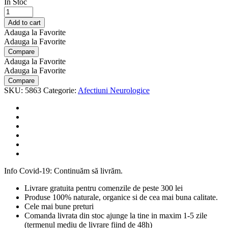
In Stoc
Ginkgo
biloba
Add to cart
100mg,
Adauga la Favorite
60+60cp
Adauga la Favorite
-
Compare
Alevia
Adauga la Favorite
cantitate
Adauga la Favorite
Compare
SKU:
5863
Categorie:
Afectiuni Neurologice
Info Covid-19: Continuăm să livrăm.
Livrare gratuita pentru comenzile de peste 300 lei
Produse 100% naturale, organice si de cea mai buna calitate.
Cele mai bune preturi
Comanda livrata din stoc ajunge la tine in maxim 1-5 zile
(termenul mediu de livrare fiind de 48h)