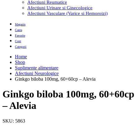
Afectiuni Reumatice
Afectiuni Urinare si Ginecologice
Afectiuni Vasculare (Varice si Hemoroizi)
Magazin
Cauta
Favorite
Cont
Categorii
Home
Shop
Suplimente alimentare
Afectiuni Neurologice
Ginkgo biloba 100mg, 60+60cp – Alevia
Ginkgo biloba 100mg, 60+60cp
– Alevia
SKU:
5863