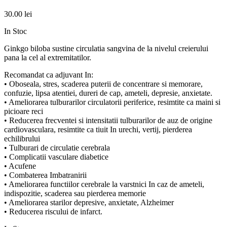
30.00
lei
In Stoc
Ginkgo biloba sustine circulatia sangvina de la nivelul creierului
pana la cel al extremitatilor.
Recomandat ca adjuvant In:
• Oboseala, stres, scaderea puterii de concentrare si memorare,
confuzie, lipsa atentiei, dureri de cap, ameteli, depresie, anxietate.
• Ameliorarea tulburarilor circulatorii periferice, resimtite ca maini si
picioare reci
• Reducerea frecventei si intensitatii tulburarilor de auz de origine
cardiovasculara, resimtite ca tiuit In urechi, vertij, pierderea
echilibrului
• Tulburari de circulatie cerebrala
• Complicatii vasculare diabetice
• Acufene
• Combaterea Imbatranirii
• Ameliorarea functiilor cerebrale la varstnici In caz de ameteli,
indispozitie, scaderea sau pierderea memorie
• Ameliorarea starilor depresive, anxietate, Alzheimer
• Reducerea riscului de infarct.