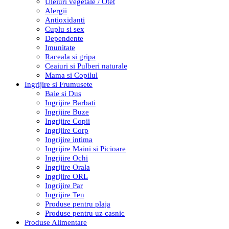
Uleiuri vegetale / Otet
Alergii
Antioxidanti
Cuplu si sex
Dependente
Imunitate
Raceala si gripa
Ceaiuri si Pulberi naturale
Mama si Copilul
Ingrijire si Frumusete
Baie si Dus
Ingrijire Barbati
Ingrijire Buze
Ingrijire Copii
Ingrijire Corp
Ingrijire intima
Ingrijire Maini si Picioare
Ingrijire Ochi
Ingrijire Orala
Ingrijire ORL
Ingrijire Par
Ingrijire Ten
Produse pentru plaja
Produse pentru uz casnic
Produse Alimentare