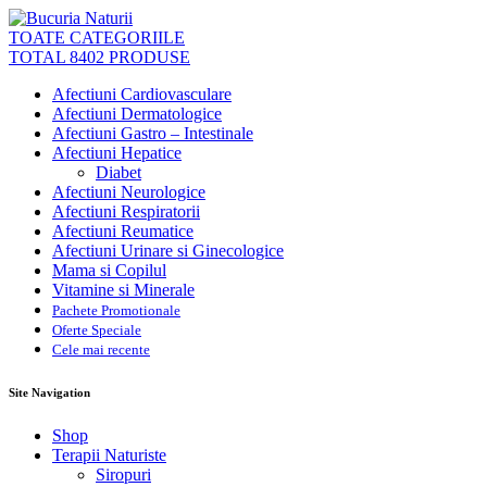
TOATE CATEGORIILE
TOTAL 8402 PRODUSE
Afectiuni Cardiovasculare
Afectiuni Dermatologice
Afectiuni Gastro – Intestinale
Afectiuni Hepatice
Diabet
Afectiuni Neurologice
Afectiuni Respiratorii
Afectiuni Reumatice
Afectiuni Urinare si Ginecologice
Mama si Copilul
Vitamine si Minerale
Pachete Promotionale
Oferte Speciale
Cele mai recente
Site Navigation
Shop
Terapii Naturiste
Siropuri