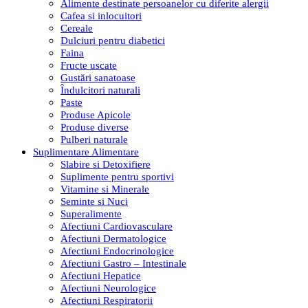
Alimente destinate persoanelor cu diferite alergii
Cafea si inlocuitori
Cereale
Dulciuri pentru diabetici
Faina
Fructe uscate
Gustări sanatoase
Îndulcitori naturali
Paste
Produse Apicole
Produse diverse
Pulberi naturale
Suplimentare Alimentare
Slabire si Detoxifiere
Suplimente pentru sportivi
Vitamine si Minerale
Seminte si Nuci
Superalimente
Afectiuni Cardiovasculare
Afectiuni Dermatologice
Afectiuni Endocrinologice
Afectiuni Gastro – Intestinale
Afectiuni Hepatice
Afectiuni Neurologice
Afectiuni Respiratorii