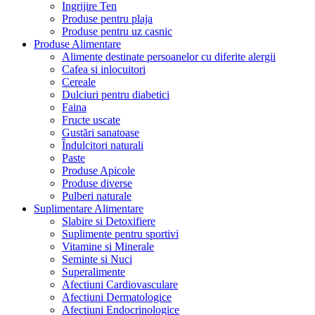
Ingrijire Ten
Produse pentru plaja
Produse pentru uz casnic
Produse Alimentare
Alimente destinate persoanelor cu diferite alergii
Cafea si inlocuitori
Cereale
Dulciuri pentru diabetici
Faina
Fructe uscate
Gustări sanatoase
Îndulcitori naturali
Paste
Produse Apicole
Produse diverse
Pulberi naturale
Suplimentare Alimentare
Slabire si Detoxifiere
Suplimente pentru sportivi
Vitamine si Minerale
Seminte si Nuci
Superalimente
Afectiuni Cardiovasculare
Afectiuni Dermatologice
Afectiuni Endocrinologice