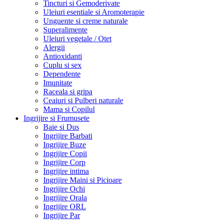
Tincturi si Gemoderivate
Uleiuri esentiale si Aromoterapie
Unguente si creme naturale
Superalimente
Uleiuri vegetale / Otet
Alergii
Antioxidanti
Cuplu si sex
Dependente
Imunitate
Raceala si gripa
Ceaiuri si Pulberi naturale
Mama si Copilul
Ingrijire si Frumusete
Baie si Dus
Ingrijire Barbati
Ingrijire Buze
Ingrijire Copii
Ingrijire Corp
Ingrijire intima
Ingrijire Maini si Picioare
Ingrijire Ochi
Ingrijire Orala
Ingrijire ORL
Ingrijire Par