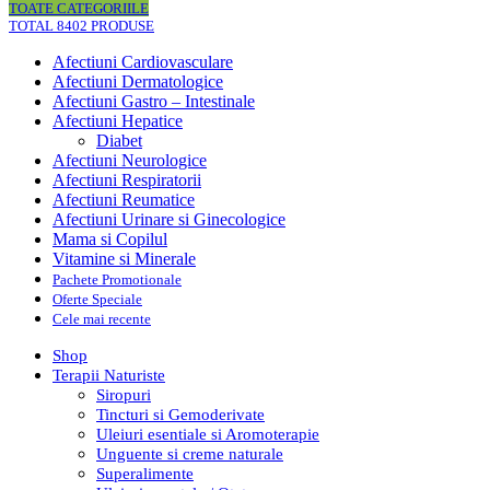
TOATE CATEGORIILE
TOTAL 8402 PRODUSE
Afectiuni Cardiovasculare
Afectiuni Dermatologice
Afectiuni Gastro – Intestinale
Afectiuni Hepatice
Diabet
Afectiuni Neurologice
Afectiuni Respiratorii
Afectiuni Reumatice
Afectiuni Urinare si Ginecologice
Mama si Copilul
Vitamine si Minerale
Pachete Promotionale
Oferte Speciale
Cele mai recente
Shop
Terapii Naturiste
Siropuri
Tincturi si Gemoderivate
Uleiuri esentiale si Aromoterapie
Unguente si creme naturale
Superalimente