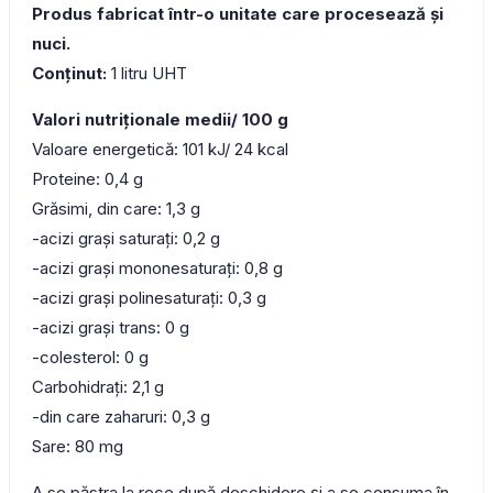
Produs fabricat într-o unitate care procesează și
nuci.
Conținut:
1 litru UHT
Valori nutriționale medii/ 100 g
Valoare energetică: 101 kJ/ 24 kcal
Proteine: 0,4 g
Grăsimi, din care: 1,3 g
-acizi grași saturați: 0,2 g
-acizi grași mononesaturați: 0,8 g
-acizi grași polinesaturați: 0,3 g
-acizi grași trans: 0 g
-colesterol: 0 g
Carbohidrați: 2,1 g
-din care zaharuri: 0,3 g
Sare: 80 mg
A se păstra la rece după deschidere și a se consuma în