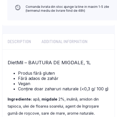
Comanda livrata din stoc ajunge la tine in maxim 1-5 zile
(termenul mediu de livrare fiind de 48h)
DESCRIPTION
ADDITIONAL INFORMATION
DietMil – BAUTURA DE MIGDALE, 1L
Produs fără gluten
Fără adaos de zahăr
Vegan
Conține doar zaharuri naturale (<0,3 g/ 100 g)
Ingrediente:
apă,
migdale
2%, inulină, amidon din
tapioca, ulei de floarea soarelui, agent de îngroșare
gumă de roșcove, sare de mare, arome naturale.