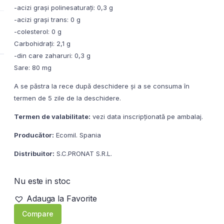
-acizi grași polinesaturați: 0,3 g
-acizi grași trans: 0 g
-colesterol: 0 g
Carbohidrați: 2,1 g
-din care zaharuri: 0,3 g
Sare: 80 mg
A se păstra la rece după deschidere și a se consuma în
termen de 5 zile de la deschidere.
Termen de valabilitate:
vezi data inscripționată pe ambalaj.
Producător:
Ecomil. Spania
Distribuitor:
S.C.PRONAT S.R.L.
Nu este in stoc
Adauga la Favorite
Compare