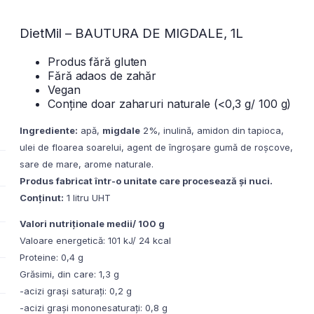
DietMil – BAUTURA DE MIGDALE, 1L
Produs fără gluten
Fără adaos de zahăr
Vegan
Conține doar zaharuri naturale (<0,3 g/ 100 g)
Ingrediente:
apă,
migdale
2%, inulină, amidon din tapioca,
ulei de floarea soarelui, agent de îngroșare gumă de roșcove,
sare de mare, arome naturale.
Produs fabricat într-o unitate care procesează și nuci.
Conținut:
1 litru UHT
Valori nutriționale medii/ 100 g
Valoare energetică: 101 kJ/ 24 kcal
Proteine: 0,4 g
Grăsimi, din care: 1,3 g
-acizi grași saturați: 0,2 g
-acizi grași mononesaturați: 0,8 g