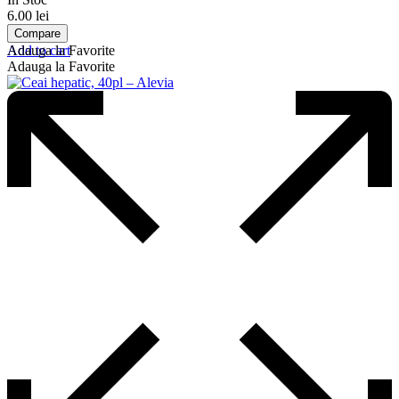
6.00
lei
Compare
Add to cart
Adauga la Favorite
Adauga la Favorite