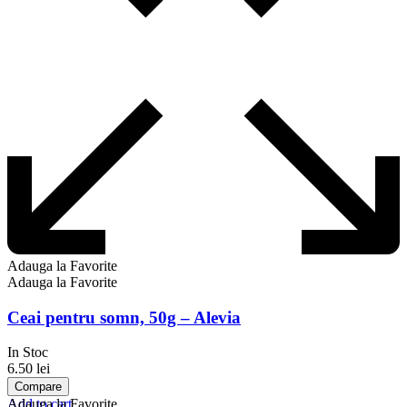
Adauga la Favorite
Adauga la Favorite
Ceai pentru somn, 50g – Alevia
In Stoc
6.50
lei
Compare
Add to cart
Adauga la Favorite