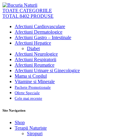
TOATE CATEGORIILE
TOTAL 8402 PRODUSE
Afectiuni Cardiovasculare
Afectiuni Dermatologice
Afectiuni Gastro – Intestinale
Afectiuni Hepatice
Diabet
Afectiuni Neurologice
Afectiuni Respiratorii
Afectiuni Reumatice
Afectiuni Urinare si Ginecologice
Mama si Copilul
Vitamine si Minerale
Pachete Promotionale
Oferte Speciale
Cele mai recente
Site Navigation
Shop
Terapii Naturiste
Siropuri