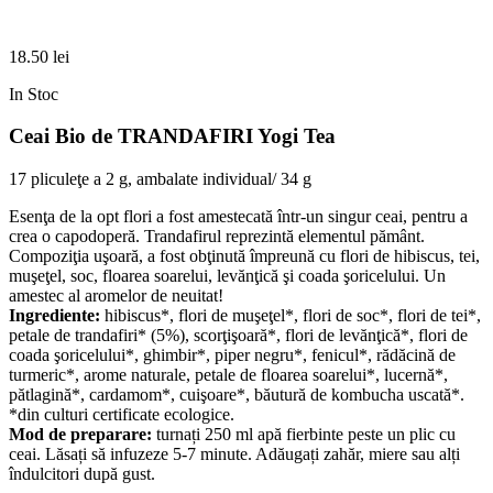
18.50
lei
In Stoc
Ceai Bio de TRANDAFIRI Yogi Tea
17 pliculeţe a 2 g, ambalate individual/ 34 g
Esenţa de la opt flori a fost amestecată într-un singur ceai, pentru a
crea o capodoperă. Trandafirul reprezintă elementul pământ.
Compoziţia uşoară, a fost obţinută împreună cu flori de hibiscus, tei,
muşeţel, soc, floarea soarelui, levănţică şi coada şoricelului. Un
amestec al aromelor de neuitat!
Ingrediente:
hibiscus*, flori de muşeţel*, flori de soc*, flori de tei*,
petale de trandafiri* (5%), scorţişoară*, flori de levănţică*, flori de
coada şoricelului*, ghimbir*, piper negru*, fenicul*, rădăcină de
turmeric*, arome naturale, petale de floarea soarelui*, lucernă*,
pătlagină*, cardamom*, cuişoare*, băutură de kombucha uscată*.
*din culturi certificate ecologice.
Mod de preparare:
turnați 250 ml apă fierbinte peste un plic cu
ceai. Lăsați să infuzeze 5-7 minute. Adăugați zahăr, miere sau alți
îndulcitori după gust.