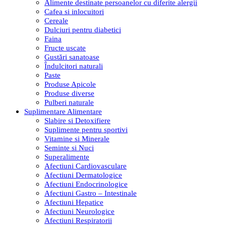
Alimente destinate persoanelor cu diferite alergii
Cafea si inlocuitori
Cereale
Dulciuri pentru diabetici
Faina
Fructe uscate
Gustări sanatoase
Îndulcitori naturali
Paste
Produse Apicole
Produse diverse
Pulberi naturale
Suplimentare Alimentare
Slabire si Detoxifiere
Suplimente pentru sportivi
Vitamine si Minerale
Seminte si Nuci
Superalimente
Afectiuni Cardiovasculare
Afectiuni Dermatologice
Afectiuni Endocrinologice
Afectiuni Gastro – Intestinale
Afectiuni Hepatice
Afectiuni Neurologice
Afectiuni Respiratorii