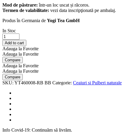
Mod de păstrare:
într-un loc uscat și răcoros.
Termen de valabilitate:
vezi data inscripţionată pe ambalaj.
Produs în Germania de
Yogi Tea GmbH
In Stoc
Ceai
Bio
Add to cart
de
Adauga la Favorite
TRANDAFIRI
Adauga la Favorite
17
Compare
pliculete
Adauga la Favorite
-
Adauga la Favorite
34
Compare
g
SKU:
YT460008-RB BB
Categorie:
Ceaiuri si Pulberi naturale
Yogi
Tea
cantitate
Info Covid-19: Continuăm să livrăm.