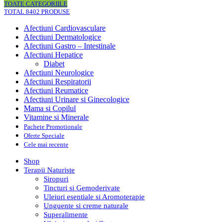
TOATE CATEGORIILE
TOTAL 8402 PRODUSE
Afectiuni Cardiovasculare
Afectiuni Dermatologice
Afectiuni Gastro – Intestinale
Afectiuni Hepatice
Diabet
Afectiuni Neurologice
Afectiuni Respiratorii
Afectiuni Reumatice
Afectiuni Urinare si Ginecologice
Mama si Copilul
Vitamine si Minerale
Pachete Promotionale
Oferte Speciale
Cele mai recente
Shop
Terapii Naturiste
Siropuri
Tincturi si Gemoderivate
Uleiuri esentiale si Aromoterapie
Unguente si creme naturale
Superalimente