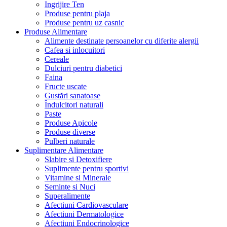
Ingrijire Ten
Produse pentru plaja
Produse pentru uz casnic
Produse Alimentare
Alimente destinate persoanelor cu diferite alergii
Cafea si inlocuitori
Cereale
Dulciuri pentru diabetici
Faina
Fructe uscate
Gustări sanatoase
Îndulcitori naturali
Paste
Produse Apicole
Produse diverse
Pulberi naturale
Suplimentare Alimentare
Slabire si Detoxifiere
Suplimente pentru sportivi
Vitamine si Minerale
Seminte si Nuci
Superalimente
Afectiuni Cardiovasculare
Afectiuni Dermatologice
Afectiuni Endocrinologice