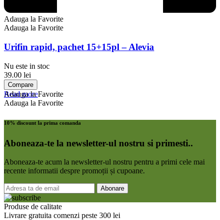
Adauga la Favorite
Adauga la Favorite
Urifin rapid, pachet 15+15pl – Alevia
Nu este in stoc
39.00
lei
Compare
Read more
Adauga la Favorite
Adauga la Favorite
10% discount la prima comanda
Aboneaza-te la newsletter-ul nostru si primesti..
Aboneaza-te acum la newsletter-ul nostru pentru a primi cele mai
recente informatii despre promoții și cupoane.
Produse de calitate
Livrare gratuita comenzi peste 300 lei