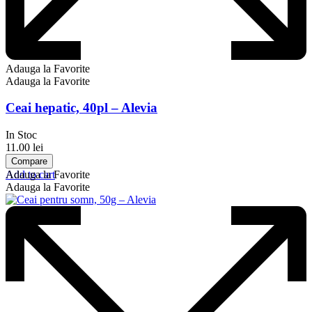
Adauga la Favorite
Adauga la Favorite
Ceai hepatic, 40pl – Alevia
In Stoc
11.00
lei
Compare
Add to cart
Adauga la Favorite
Adauga la Favorite