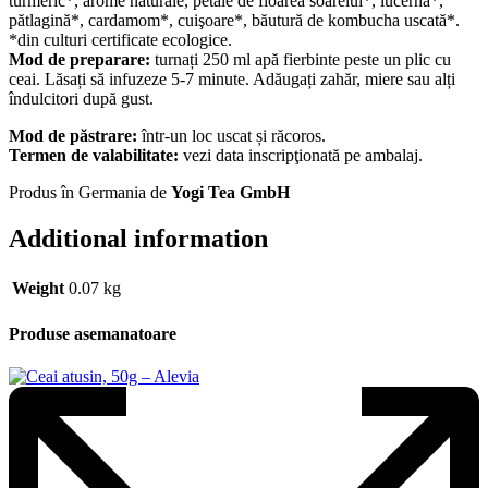
turmeric*, arome naturale, petale de floarea soarelui*, lucernă*,
pătlagină*, cardamom*, cuişoare*, băutură de kombucha uscată*.
*din culturi certificate ecologice.
Mod de preparare:
turnați 250 ml apă fierbinte peste un plic cu
ceai. Lăsați să infuzeze 5-7 minute. Adăugați zahăr, miere sau alți
îndulcitori după gust.
Mod de păstrare:
într-un loc uscat și răcoros.
Termen de valabilitate:
vezi data inscripţionată pe ambalaj.
Produs în Germania de
Yogi Tea GmbH
Additional information
Weight
0.07 kg
Produse asemanatoare