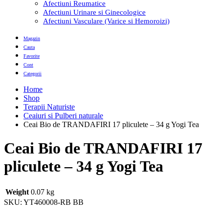
Afectiuni Reumatice
Afectiuni Urinare si Ginecologice
Afectiuni Vasculare (Varice si Hemoroizi)
Magazin
Cauta
Favorite
Cont
Categorii
Home
Shop
Terapii Naturiste
Ceaiuri si Pulberi naturale
Ceai Bio de TRANDAFIRI 17 pliculete – 34 g Yogi Tea
Ceai Bio de TRANDAFIRI 17
pliculete – 34 g Yogi Tea
Weight
0.07 kg
SKU:
YT460008-RB BB