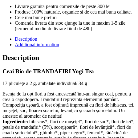
Livrare gratuita pentru comenzile de peste 300 lei
Produse 100% naturale, organice si de cea mai buna calitate.
Cele mai bune preturi
Comanda livrata din stoc ajunge la tine in maxim 1-5 zile
(termenul mediu de livrare fiind de 48h)
Description
Additional information
Description
Ceai Bio de TRANDAFIRI Yogi Tea
17 pliculeţe a 2 g, ambalate individual/ 34 g
Esenţa de la opt flori a fost amestecată într-un singur ceai, pentru a
crea o capodoperă. Trandafirul reprezintă elementul pământ.
Compoziţia uşoară, a fost obţinută împreună cu flori de hibiscus, tei,
muşeţel, soc, floarea soarelui, levănţică şi coada şoricelului. Un
amestec al aromelor de neuitat!
Ingrediente:
hibiscus*, flori de muşeţel*, flori de soc*, flori de tei*,
petale de trandafiri* (5%), scorţişoară*, flori de levănţică*, flori de
coada şoricelului*, ghimbir*, piper negru*, fenicul*, rădăcină de