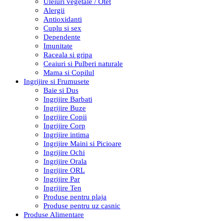
Uleiuri vegetale / Otet
Alergii
Antioxidanti
Cuplu si sex
Dependente
Imunitate
Raceala si gripa
Ceaiuri si Pulberi naturale
Mama si Copilul
Ingrijire si Frumusete
Baie si Dus
Ingrijire Barbati
Ingrijire Buze
Ingrijire Copii
Ingrijire Corp
Ingrijire intima
Ingrijire Maini si Picioare
Ingrijire Ochi
Ingrijire Orala
Ingrijire ORL
Ingrijire Par
Ingrijire Ten
Produse pentru plaja
Produse pentru uz casnic
Produse Alimentare