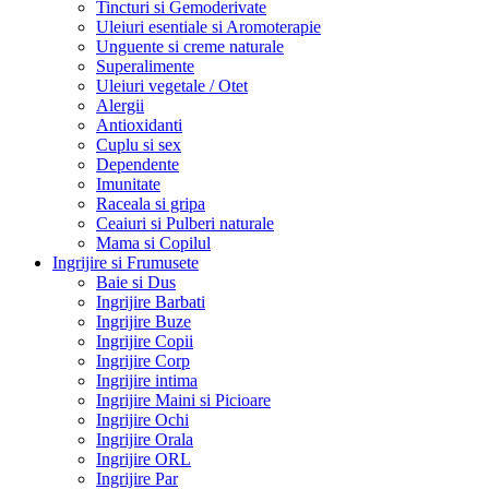
Tincturi si Gemoderivate
Uleiuri esentiale si Aromoterapie
Unguente si creme naturale
Superalimente
Uleiuri vegetale / Otet
Alergii
Antioxidanti
Cuplu si sex
Dependente
Imunitate
Raceala si gripa
Ceaiuri si Pulberi naturale
Mama si Copilul
Ingrijire si Frumusete
Baie si Dus
Ingrijire Barbati
Ingrijire Buze
Ingrijire Copii
Ingrijire Corp
Ingrijire intima
Ingrijire Maini si Picioare
Ingrijire Ochi
Ingrijire Orala
Ingrijire ORL
Ingrijire Par