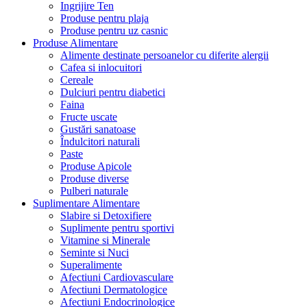
Ingrijire Ten
Produse pentru plaja
Produse pentru uz casnic
Produse Alimentare
Alimente destinate persoanelor cu diferite alergii
Cafea si inlocuitori
Cereale
Dulciuri pentru diabetici
Faina
Fructe uscate
Gustări sanatoase
Îndulcitori naturali
Paste
Produse Apicole
Produse diverse
Pulberi naturale
Suplimentare Alimentare
Slabire si Detoxifiere
Suplimente pentru sportivi
Vitamine si Minerale
Seminte si Nuci
Superalimente
Afectiuni Cardiovasculare
Afectiuni Dermatologice
Afectiuni Endocrinologice