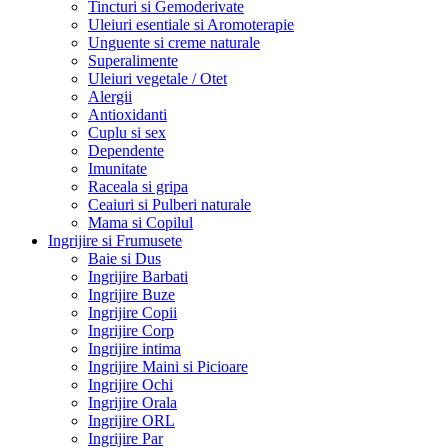
Tincturi si Gemoderivate
Uleiuri esentiale si Aromoterapie
Unguente si creme naturale
Superalimente
Uleiuri vegetale / Otet
Alergii
Antioxidanti
Cuplu si sex
Dependente
Imunitate
Raceala si gripa
Ceaiuri si Pulberi naturale
Mama si Copilul
Ingrijire si Frumusete
Baie si Dus
Ingrijire Barbati
Ingrijire Buze
Ingrijire Copii
Ingrijire Corp
Ingrijire intima
Ingrijire Maini si Picioare
Ingrijire Ochi
Ingrijire Orala
Ingrijire ORL
Ingrijire Par