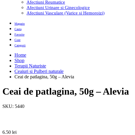
Afectiuni Reumatice
Afectiuni Urinare si Ginecologice
Afectiuni Vasculare (Varice si Hemoroizi)
Magazin
Cauta
Favorite
Cont
Categorii
Home
Shop
Terapii Naturiste
Ceaiuri si Pulberi naturale
Ceai de patlagina, 50g – Alevia
Ceai de patlagina, 50g – Alevia
SKU:
5440
6.50
lei