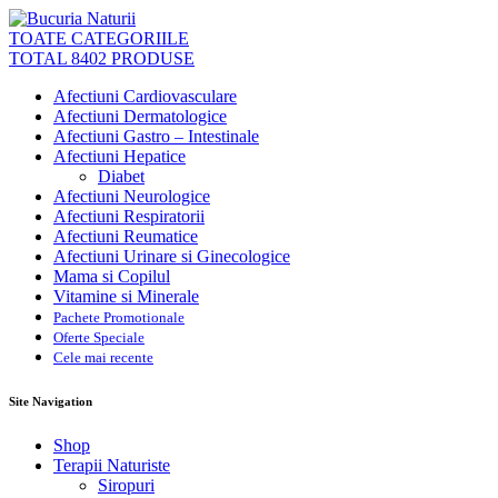
TOATE CATEGORIILE
TOTAL 8402 PRODUSE
Afectiuni Cardiovasculare
Afectiuni Dermatologice
Afectiuni Gastro – Intestinale
Afectiuni Hepatice
Diabet
Afectiuni Neurologice
Afectiuni Respiratorii
Afectiuni Reumatice
Afectiuni Urinare si Ginecologice
Mama si Copilul
Vitamine si Minerale
Pachete Promotionale
Oferte Speciale
Cele mai recente
Site Navigation
Shop
Terapii Naturiste
Siropuri