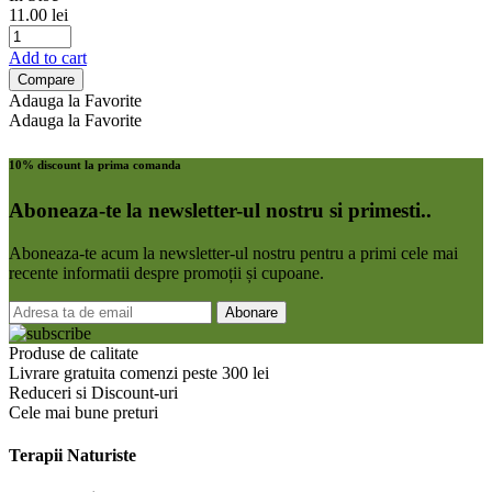
11.00
lei
Add to cart
Compare
Adauga la Favorite
Adauga la Favorite
10% discount la prima comanda
Aboneaza-te la newsletter-ul nostru si primesti..
Aboneaza-te acum la newsletter-ul nostru pentru a primi cele mai
recente informatii despre promoții și cupoane.
Produse de calitate
Livrare gratuita comenzi peste 300 lei
Reduceri si Discount-uri
Cele mai bune preturi
Terapii Naturiste