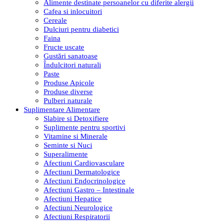
Alimente destinate persoanelor cu diferite alergii
Cafea si inlocuitori
Cereale
Dulciuri pentru diabetici
Faina
Fructe uscate
Gustări sanatoase
Îndulcitori naturali
Paste
Produse Apicole
Produse diverse
Pulberi naturale
Suplimentare Alimentare
Slabire si Detoxifiere
Suplimente pentru sportivi
Vitamine si Minerale
Seminte si Nuci
Superalimente
Afectiuni Cardiovasculare
Afectiuni Dermatologice
Afectiuni Endocrinologice
Afectiuni Gastro – Intestinale
Afectiuni Hepatice
Afectiuni Neurologice
Afectiuni Respiratorii