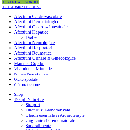
TOATE CATEGORIILE
TOTAL 8402 PRODUSE
Afectiuni Cardiovasculare
Afectiuni Dermatologice
Afectiuni Gastro – Intestinale
Afectiuni Hepatice
Diabet
Afectiuni Neurologice
Afectiuni Respiratorii
Afectiuni Reumatice
Afectiuni Urinare si Ginecologice
Mama si Copilul
Vitamine si Minerale
Pachete Promotionale
Oferte Speciale
Cele mai recente
Shop
Terapii Naturiste
Siropuri
Tincturi si Gemoderivate
Uleiuri esentiale si Aromoterapie
Unguente si creme naturale
Superalimente