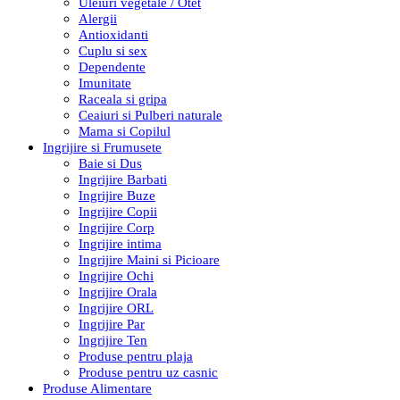
Uleiuri vegetale / Otet
Alergii
Antioxidanti
Cuplu si sex
Dependente
Imunitate
Raceala si gripa
Ceaiuri si Pulberi naturale
Mama si Copilul
Ingrijire si Frumusete
Baie si Dus
Ingrijire Barbati
Ingrijire Buze
Ingrijire Copii
Ingrijire Corp
Ingrijire intima
Ingrijire Maini si Picioare
Ingrijire Ochi
Ingrijire Orala
Ingrijire ORL
Ingrijire Par
Ingrijire Ten
Produse pentru plaja
Produse pentru uz casnic
Produse Alimentare