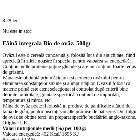
8.28
lei
Nu este in stoc
Făină integrala Bio de ovăz, 500gr
Ovăzul este o cereală cunoscută și folosită încă din antichitate, fiind
apreciată în zilele noastre în special pentru valoarea sa energetică.
Conține multe proteine puține glucide și are un conținut foarte redus
de grăsimi.
Făina este obținută prin măcinarea și cernerea ovăzului pentru
eliminarea substanțelor străine și a impurităților. Ovăzul folosit ca
materie primă este atent selecționat și controlat după criterii bine
definite: umiditate, greutate specifică, conținut de impurități,
temperatură și miros, etc.
Făina de ovăz poate fi folosită în produse de panificație alături de
făina de grâu, pentru biscuiți sau alte produse de patiserie. Din fulgii
de ovăz se obține terci, un preparat specific bucătăriei anglo-saxone.
Origine: UE
Valori nutriționale medii (%) per 100 g:
Valoare energetică: 402 Kcal/ 1695 KJ
Proteine: 13,8 %