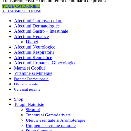
Transportul costa 20 lei indiferent de numarul de produse!
TOATE CATEGORIILE
TOTAL 8402 PRODUSE
Afectiuni Cardiovasculare
Afectiuni Dermatologice
Afectiuni Gastro – Intestinale
Afectiuni Hepatice
Diabet
Afectiuni Neurologice
Afectiuni Respiratorii
Afectiuni Reumatice
Afectiuni Urinare si Ginecologice
Mama si Copilul
Vitamine si Minerale
Pachete Promotionale
Oferte Speciale
Cele mai recente
Shop
Terapii Naturiste
Siropuri
Tincturi si Gemoderivate
Uleiuri esentiale si Aromoterapie
Unguente si creme naturale
Superalimente