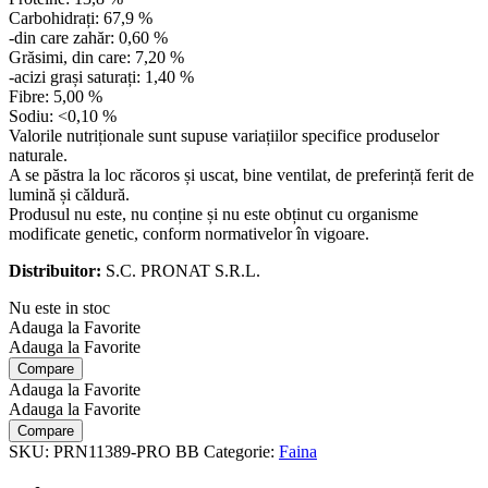
Carbohidrați: 67,9 %
-din care zahăr: 0,60 %
Grăsimi, din care: 7,20 %
-acizi grași saturați: 1,40 %
Fibre: 5,00 %
Sodiu: <0,10 %
Valorile nutriționale sunt supuse variațiilor specifice produselor
naturale.
A se păstra la loc răcoros și uscat, bine ventilat, de preferință ferit de
lumină și căldură.
Produsul nu este, nu conține și nu este obținut cu organisme
modificate genetic, conform normativelor în vigoare.
Distribuitor:
S.C. PRONAT S.R.L.
Nu este in stoc
Adauga la Favorite
Adauga la Favorite
Compare
Adauga la Favorite
Adauga la Favorite
Compare
SKU:
PRN11389-PRO BB
Categorie:
Faina