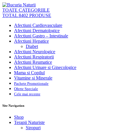
TOATE CATEGORIILE
TOTAL 8402 PRODUSE
Afectiuni Cardiovasculare
Afectiuni Dermatologice
Afectiuni Gastro – Intestinale
Afectiuni Hepatice
Diabet
Afectiuni Neurologice
Afectiuni Respiratorii
Afectiuni Reumatice
Afectiuni Urinare si Ginecologice
Mama si Copilul
Vitamine si Minerale
Pachete Promotionale
Oferte Speciale
Cele mai recente
Site Navigation
Shop
Terapii Naturiste
Siropuri