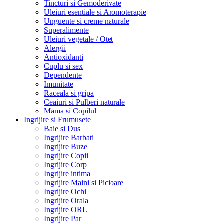
Tincturi si Gemoderivate
Uleiuri esentiale si Aromoterapie
Unguente si creme naturale
Superalimente
Uleiuri vegetale / Otet
Alergii
Antioxidanti
Cuplu si sex
Dependente
Imunitate
Raceala si gripa
Ceaiuri si Pulberi naturale
Mama si Copilul
Ingrijire si Frumusete
Baie si Dus
Ingrijire Barbati
Ingrijire Buze
Ingrijire Copii
Ingrijire Corp
Ingrijire intima
Ingrijire Maini si Picioare
Ingrijire Ochi
Ingrijire Orala
Ingrijire ORL
Ingrijire Par