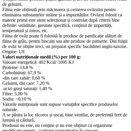
de grăsimi.
Făina este obținută prin măcinarea și cernerea ovăzului pentru
eliminarea substanțelor străine și a impurităților. Ovăzul folosit ca
materie primă este atent selecționat și controlat după criterii bine
definite: umiditate, greutate specifică, conținut de impurități,
temperatură și miros, etc.
Făina de ovăz poate fi folosită în produse de panificație alături de
făina de grâu, pentru biscuiți sau alte produse de patiserie. Din fulgii
de ovăz se obține terci, un preparat specific bucătăriei anglo-saxone.
Origine: UE
Valori nutriționale medii (%) per 100 g:
Valoare energetică: 402 Kcal/ 1695 KJ
Proteine: 13,8 %
Carbohidrați: 67,9 %
-din care zahăr: 0,60 %
Grăsimi, din care: 7,20 %
-acizi grași saturați: 1,40 %
Fibre: 5,00 %
Sodiu: <0,10 %
Valorile nutriționale sunt supuse variațiilor specifice produselor
naturale.
A se păstra la loc răcoros și uscat, bine ventilat, de preferință ferit de
lumină și căldură.
Produsul nu este, nu conține și nu este obținut cu organisme
modificate genetic, conform normativelor în vigoare.