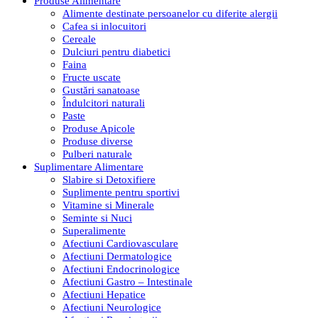
Produse Alimentare
Alimente destinate persoanelor cu diferite alergii
Cafea si inlocuitori
Cereale
Dulciuri pentru diabetici
Faina
Fructe uscate
Gustări sanatoase
Îndulcitori naturali
Paste
Produse Apicole
Produse diverse
Pulberi naturale
Suplimentare Alimentare
Slabire si Detoxifiere
Suplimente pentru sportivi
Vitamine si Minerale
Seminte si Nuci
Superalimente
Afectiuni Cardiovasculare
Afectiuni Dermatologice
Afectiuni Endocrinologice
Afectiuni Gastro – Intestinale
Afectiuni Hepatice
Afectiuni Neurologice