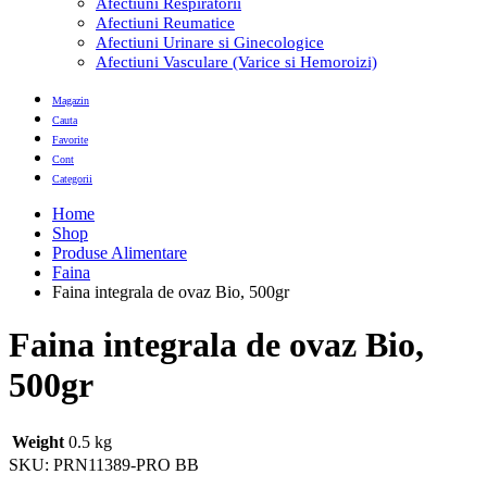
Afectiuni Respiratorii
Afectiuni Reumatice
Afectiuni Urinare si Ginecologice
Afectiuni Vasculare (Varice si Hemoroizi)
Magazin
Cauta
Favorite
Cont
Categorii
Home
Shop
Produse Alimentare
Faina
Faina integrala de ovaz Bio, 500gr
Faina integrala de ovaz Bio,
500gr
Weight
0.5 kg
SKU:
PRN11389-PRO BB