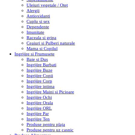
Uleiuri vegetale / Otet
Alergii
Antioxidanti
Cuplu si sex
Dependente
Imunitate
Raceala si gripa
Ceaiuri si Pulberi naturale
Mama si Copilul
Ingrijire si Frumusete
Baie si Dus
Ingrijire Barbati
Ingrijire Buze
Ingrijire Copii
Ingrijire Corp
Ingrijire intima
Ingrijire Maini si Picioare
Ingrijire Ochi
Ingrijire Orala
Ingrijire ORL
Ingrijire Par
Ingrijire Ten
Produse pentru plaja
Produse pentru uz casnic