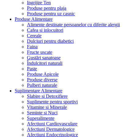
Ingrijire Ten
Produse pentru plaja
Produse pentru uz casnic
Produse Alimentare
Alimente destinate persoanelor cu diferite alergii
Cafea si inlocuitori
Cereale
Dulciuri pentru diabetici
Faina
Fructe uscate
Gustări sanatoase
Îndulcitori naturali
Paste
Produse Apicole
Produse diverse
Pulberi naturale
Suplimentare Alimentare
Slabire si Detoxifiere
Suplimente pentru sportivi
Vitamine si Minerale
Seminte si Nuci
Superalimente
Afectiuni Cardiovasculare
Afectiuni Dermatologice
Afectiuni Endocrinologice