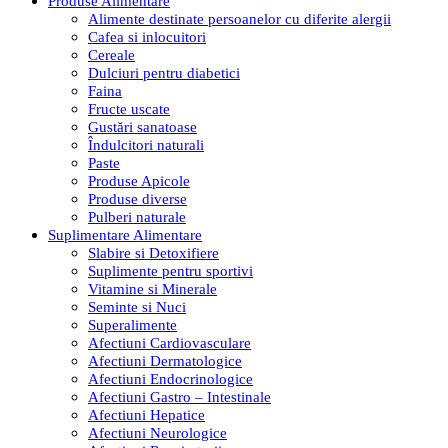
Produse Alimentare
Alimente destinate persoanelor cu diferite alergii
Cafea si inlocuitori
Cereale
Dulciuri pentru diabetici
Faina
Fructe uscate
Gustări sanatoase
Îndulcitori naturali
Paste
Produse Apicole
Produse diverse
Pulberi naturale
Suplimentare Alimentare
Slabire si Detoxifiere
Suplimente pentru sportivi
Vitamine si Minerale
Seminte si Nuci
Superalimente
Afectiuni Cardiovasculare
Afectiuni Dermatologice
Afectiuni Endocrinologice
Afectiuni Gastro – Intestinale
Afectiuni Hepatice
Afectiuni Neurologice