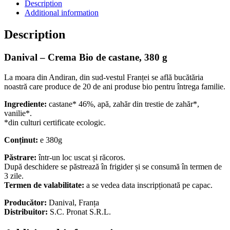
Description
Additional information
Description
Danival – Crema Bio de castane, 380 g
La moara din Andiran, din sud-vestul Franței se află bucătăria
noastră care produce de 20 de ani produse bio pentru întrega familie.
Ingrediente:
castane* 46%, apă, zahăr din trestie de zahăr*,
vanilie*.
*din culturi certificate ecologic.
Conținut:
e 380g
Păstrare:
într-un loc uscat și răcoros.
După deschidere se păstrează în frigider și se consumă în termen de
3 zile.
Termen de valabilitate:
a se vedea data inscripționată pe capac.
Producător:
Danival, Franța
Distribuitor:
S.C. Pronat S.R.L.