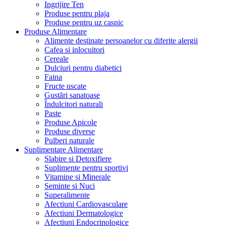
Ingrijire Ten
Produse pentru plaja
Produse pentru uz casnic
Produse Alimentare
Alimente destinate persoanelor cu diferite alergii
Cafea si inlocuitori
Cereale
Dulciuri pentru diabetici
Faina
Fructe uscate
Gustări sanatoase
Îndulcitori naturali
Paste
Produse Apicole
Produse diverse
Pulberi naturale
Suplimentare Alimentare
Slabire si Detoxifiere
Suplimente pentru sportivi
Vitamine si Minerale
Seminte si Nuci
Superalimente
Afectiuni Cardiovasculare
Afectiuni Dermatologice
Afectiuni Endocrinologice