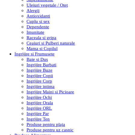
Uleiuri vegetale / Otet
Alergii
Antioxidanti
Cuplu si sex
Dependente
Imunitate
Raceala si gripa
Ceaiuri si Pulberi naturale
Mama si Copilul
Ingrijire si Frumusete
Baie si Dus
Ingrijire Barbati
Ingrijire Buze
Ingrijire Copii
Ingrijire Corp
Ingrijire intima
Ingrijire Maini si Picioare
Ingrijire Ochi
Ingrijire Orala
Ingrijire ORL
Ingrijire Par
Ingrijire Ten
Produse pentru plaja
Produse pentru uz casnic