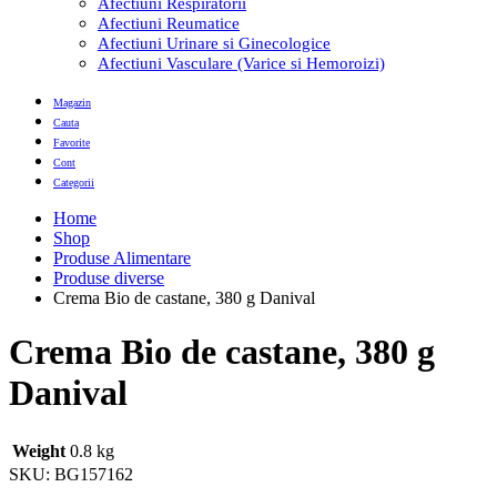
Afectiuni Respiratorii
Afectiuni Reumatice
Afectiuni Urinare si Ginecologice
Afectiuni Vasculare (Varice si Hemoroizi)
Magazin
Cauta
Favorite
Cont
Categorii
Home
Shop
Produse Alimentare
Produse diverse
Crema Bio de castane, 380 g Danival
Crema Bio de castane, 380 g
Danival
Weight
0.8 kg
SKU:
BG157162