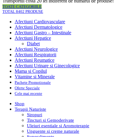
Transportul costa 20 lei indiferent de numarul de produse!
TOATE CATEGORIILE
TOTAL 8402 PRODUSE
Afectiuni Cardiovasculare
Afectiuni Dermatologice
Afectiuni Gastro – Intestinale
Afectiuni Hepatice
Diabet
Afectiuni Neurologice
Afectiuni Respiratorii
Afectiuni Reumatice
Afectiuni Urinare si Ginecologice
Mama si Copilul
Vitamine si Minerale
Pachete Promotionale
Oferte Speciale
Cele mai recente
Shop
Terapii Naturiste
Siropuri
Tincturi si Gemoderivate
Uleiuri esentiale si Aromoterapie
Unguente si creme naturale
Superalimente