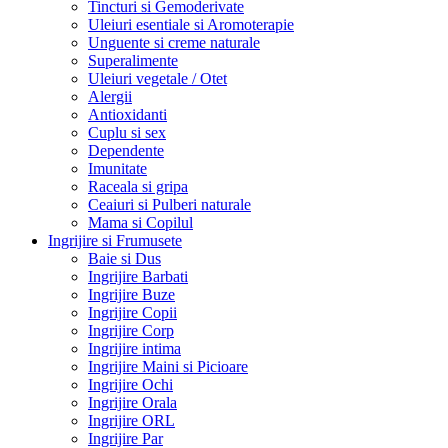
Tincturi si Gemoderivate
Uleiuri esentiale si Aromoterapie
Unguente si creme naturale
Superalimente
Uleiuri vegetale / Otet
Alergii
Antioxidanti
Cuplu si sex
Dependente
Imunitate
Raceala si gripa
Ceaiuri si Pulberi naturale
Mama si Copilul
Ingrijire si Frumusete
Baie si Dus
Ingrijire Barbati
Ingrijire Buze
Ingrijire Copii
Ingrijire Corp
Ingrijire intima
Ingrijire Maini si Picioare
Ingrijire Ochi
Ingrijire Orala
Ingrijire ORL
Ingrijire Par