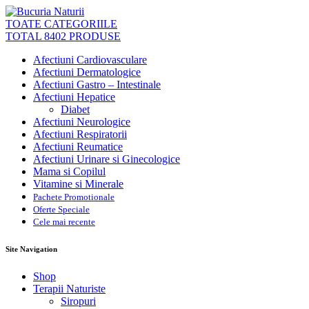
TOATE CATEGORIILE
TOTAL 8402 PRODUSE
Afectiuni Cardiovasculare
Afectiuni Dermatologice
Afectiuni Gastro – Intestinale
Afectiuni Hepatice
Diabet
Afectiuni Neurologice
Afectiuni Respiratorii
Afectiuni Reumatice
Afectiuni Urinare si Ginecologice
Mama si Copilul
Vitamine si Minerale
Pachete Promotionale
Oferte Speciale
Cele mai recente
Site Navigation
Shop
Terapii Naturiste
Siropuri