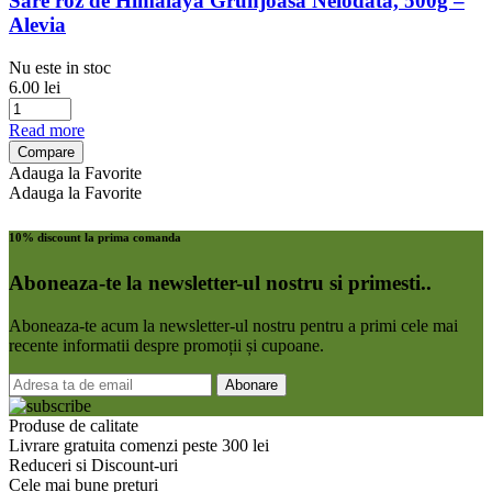
Sare roz de Himalaya Grunjoasa Neiodata, 500g –
Alevia
Nu este in stoc
6.00
lei
Read more
Compare
Adauga la Favorite
Adauga la Favorite
10% discount la prima comanda
Aboneaza-te la newsletter-ul nostru si primesti..
Aboneaza-te acum la newsletter-ul nostru pentru a primi cele mai
recente informatii despre promoții și cupoane.
Produse de calitate
Livrare gratuita comenzi peste 300 lei
Reduceri si Discount-uri
Cele mai bune preturi