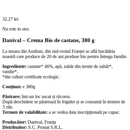
32.27
lei
Nu este in stoc
Danival – Crema Bio de castane, 380 g
La moara din Andiran, din sud-vestul Franței se află bucătăria
noastră care produce de 20 de ani produse bio pentru întrega familie.
Ingrediente:
castane* 46%, apă, zahăr din trestie de zahăr*,
vanilie*.
*din culturi certificate ecologic.
Conținut:
e 380g
Păstrare:
într-un loc uscat și răcoros.
După deschidere se păstrează în frigider și se consumă în termen de
3 zile.
Termen de valabilitate:
a se vedea data inscripționată pe capac.
Producător:
Danival, Franța
Distribuitor:
S.C. Pronat S.R.L.