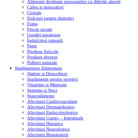
Alimente destinate persoanelor cu diferite alergii
Cafea si inlocuitori
Cereale
Dulciuri pentru diabetici
Faina
Fructe uscate
Gustări sanatoase
Îndulcitori naturali
Paste
Produse Apicole
Produse diverse
Pulberi naturale
Suplimentare Alimentare
Slabire si Detoxifiere
Suplimente pentru sportivi
Vitamine si Minerale
Seminte si Nuci
Superalimente
Afectiuni Cardiovasculare
Afectiuni Dermatologice
Afectiuni Endocrinologice
Afectiuni Gastro – Intestinale
Afectiuni Hepatice
Afectiuni Neurologice
Afectiuni Respiratorii