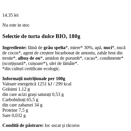
14.35
lei
Nu este in stoc
Selectie de turta dulce BIO, 180g
Ingrediente:
făină de
grâu spelta
*, miere* 30%, apă,
nuci
*, nucă
de cocos*, agent de creștere bicarbonat de amoniu, zahăr brut din
trestie*,
albuș de ou
*, amidon de porumb*, cacao*, condimente*
(scorțișoară*, cuișoare*), ulei de lămâie*.
*din culturi certificate ecologic.
Informații nutriționale per 100g
Valoare energetică 1251 kJ / 299 kcal
Grăsimi 1,12 g
din care acizi grași saturați 0,53 g
Carbohidrați 65,5 g
din care zaharuri 34 g
Proteine 7,5 g
Sare 0,032 g
Conditii de păstrare:
loc uscat și răcoros