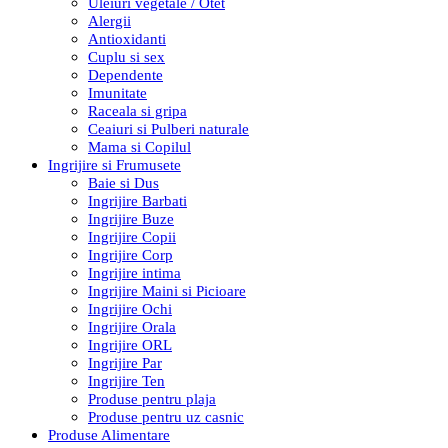
Uleiuri vegetale / Otet
Alergii
Antioxidanti
Cuplu si sex
Dependente
Imunitate
Raceala si gripa
Ceaiuri si Pulberi naturale
Mama si Copilul
Ingrijire si Frumusete
Baie si Dus
Ingrijire Barbati
Ingrijire Buze
Ingrijire Copii
Ingrijire Corp
Ingrijire intima
Ingrijire Maini si Picioare
Ingrijire Ochi
Ingrijire Orala
Ingrijire ORL
Ingrijire Par
Ingrijire Ten
Produse pentru plaja
Produse pentru uz casnic
Produse Alimentare