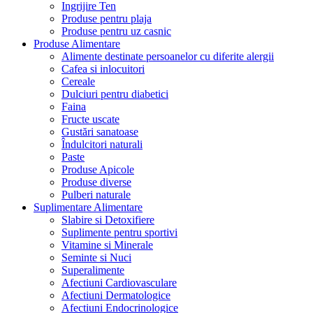
Ingrijire Ten
Produse pentru plaja
Produse pentru uz casnic
Produse Alimentare
Alimente destinate persoanelor cu diferite alergii
Cafea si inlocuitori
Cereale
Dulciuri pentru diabetici
Faina
Fructe uscate
Gustări sanatoase
Îndulcitori naturali
Paste
Produse Apicole
Produse diverse
Pulberi naturale
Suplimentare Alimentare
Slabire si Detoxifiere
Suplimente pentru sportivi
Vitamine si Minerale
Seminte si Nuci
Superalimente
Afectiuni Cardiovasculare
Afectiuni Dermatologice
Afectiuni Endocrinologice