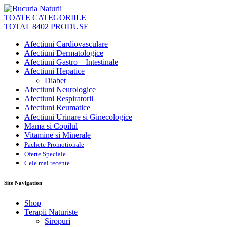
TOATE CATEGORIILE
TOTAL 8402 PRODUSE
Afectiuni Cardiovasculare
Afectiuni Dermatologice
Afectiuni Gastro – Intestinale
Afectiuni Hepatice
Diabet
Afectiuni Neurologice
Afectiuni Respiratorii
Afectiuni Reumatice
Afectiuni Urinare si Ginecologice
Mama si Copilul
Vitamine si Minerale
Pachete Promotionale
Oferte Speciale
Cele mai recente
Site Navigation
Shop
Terapii Naturiste
Siropuri