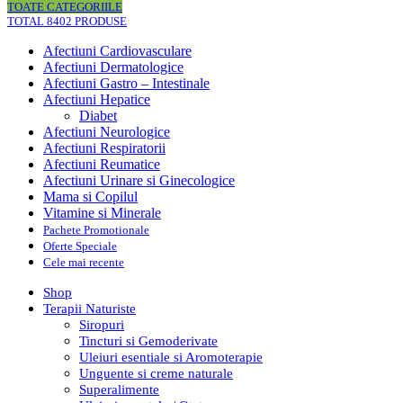
TOATE CATEGORIILE
TOTAL 8402 PRODUSE
Afectiuni Cardiovasculare
Afectiuni Dermatologice
Afectiuni Gastro – Intestinale
Afectiuni Hepatice
Diabet
Afectiuni Neurologice
Afectiuni Respiratorii
Afectiuni Reumatice
Afectiuni Urinare si Ginecologice
Mama si Copilul
Vitamine si Minerale
Pachete Promotionale
Oferte Speciale
Cele mai recente
Shop
Terapii Naturiste
Siropuri
Tincturi si Gemoderivate
Uleiuri esentiale si Aromoterapie
Unguente si creme naturale
Superalimente