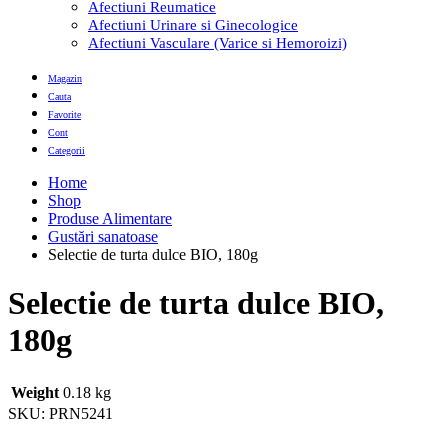
Afectiuni Reumatice
Afectiuni Urinare si Ginecologice
Afectiuni Vasculare (Varice si Hemoroizi)
Magazin
Cauta
Favorite
Cont
Categorii
Home
Shop
Produse Alimentare
Gustări sanatoase
Selectie de turta dulce BIO, 180g
Selectie de turta dulce BIO,
180g
Weight
0.18 kg
SKU:
PRN5241