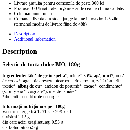
Livrare gratuita pentru comenzile de peste 300 lei
Produse 100% naturale, organice si de cea mai buna calitate.
Cele mai bune preturi
Comanda livrata din stoc ajunge la tine in maxim 1-5 zile
(termenul mediu de livrare fiind de 48h)
Description
Additional information
Description
Selectie de turta dulce BIO, 180g
Ingrediente:
făină de
grâu spelta
*, miere* 30%, apă,
nuci
*, nucă
de cocos*, agent de creștere bicarbonat de amoniu, zahăr brut din
trestie*,
albuș de ou
*, amidon de porumb*, cacao*, condimente*
(scorțișoară*, cuișoare*), ulei de lămâie*.
*din culturi certificate ecologic.
Informații nutriționale per 100g
Valoare energetică 1251 kJ / 299 kcal
Grăsimi 1,12 g
din care acizi grași saturați 0,53 g
Carbohidrați 65,5 g