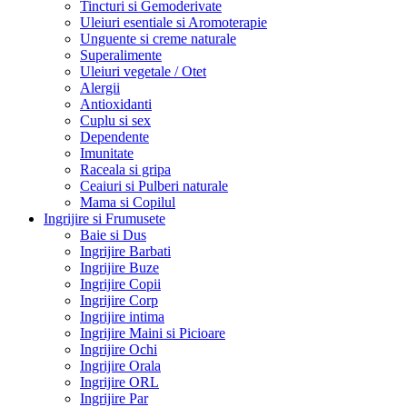
Tincturi si Gemoderivate
Uleiuri esentiale si Aromoterapie
Unguente si creme naturale
Superalimente
Uleiuri vegetale / Otet
Alergii
Antioxidanti
Cuplu si sex
Dependente
Imunitate
Raceala si gripa
Ceaiuri si Pulberi naturale
Mama si Copilul
Ingrijire si Frumusete
Baie si Dus
Ingrijire Barbati
Ingrijire Buze
Ingrijire Copii
Ingrijire Corp
Ingrijire intima
Ingrijire Maini si Picioare
Ingrijire Ochi
Ingrijire Orala
Ingrijire ORL
Ingrijire Par