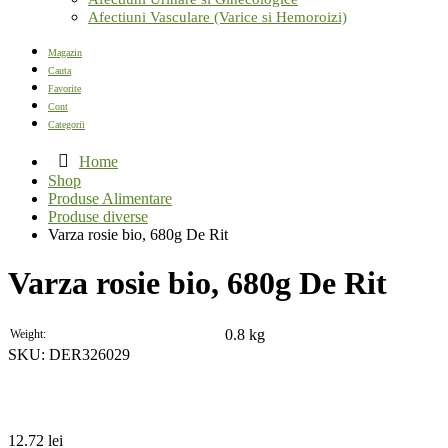
Afectiuni Vasculare (Varice si Hemoroizi)
Magazin
Cauta
Favorite
Cont
Categorii
Home
Shop
Produse Alimentare
Produse diverse
Varza rosie bio, 680g De Rit
Varza rosie bio, 680g De Rit
0.8 kg
Weight
SKU:
DER326029
12.72
lei