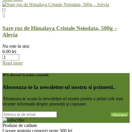
Sare roz de Himalaya Cristale Neiodata, 500g –
Alevia
Nu este in stoc
6.00
lei
Read more
10% discount la prima comanda
Aboneaza-te la newsletter-ul nostru si primesti..
Aboneaza-te acum la newsletter-ul nostru pentru a primi cele mai
recente informatii despre promoții și cupoane.
Produse de calitate
Livrare gratuita comenzi peste 300 lei