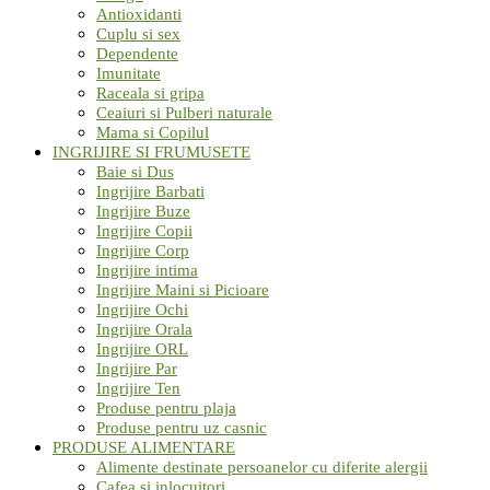
Antioxidanti
Cuplu si sex
Dependente
Imunitate
Raceala si gripa
Ceaiuri si Pulberi naturale
Mama si Copilul
INGRIJIRE SI FRUMUSETE
Baie si Dus
Ingrijire Barbati
Ingrijire Buze
Ingrijire Copii
Ingrijire Corp
Ingrijire intima
Ingrijire Maini si Picioare
Ingrijire Ochi
Ingrijire Orala
Ingrijire ORL
Ingrijire Par
Ingrijire Ten
Produse pentru plaja
Produse pentru uz casnic
PRODUSE ALIMENTARE
Alimente destinate persoanelor cu diferite alergii
Cafea si inlocuitori