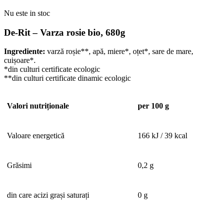
Nu este in stoc
De-Rit – Varza rosie bio, 680g
Ingrediente:
varză roșie**, apă, miere*, oțet*, sare de mare,
cuișoare*.
*din culturi certificate ecologic
**din culturi certificate dinamic ecologic
Valori nutriționale
per 100 g
Valoare energetică
166 kJ / 39 kcal
Grăsimi
0,2 g
din care acizi grași saturați
0 g