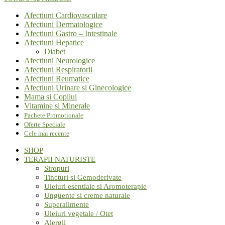
Afectiuni Cardiovasculare
Afectiuni Dermatologice
Afectiuni Gastro – Intestinale
Afectiuni Hepatice
Diabet
Afectiuni Neurologice
Afectiuni Respiratorii
Afectiuni Reumatice
Afectiuni Urinare si Ginecologice
Mama si Copilul
Vitamine si Minerale
Pachete Promotionale
Oferte Speciale
Cele mai recente
SHOP
TERAPII NATURISTE
Siropuri
Tincturi si Gemoderivate
Uleiuri esentiale si Aromoterapie
Unguente si creme naturale
Superalimente
Uleiuri vegetale / Otet
Alergii