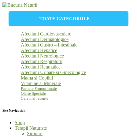
TOATE CATEGORIILE
Afectiuni Cardiovasculare
Afectiuni Dermatologice
Afectiuni Gastro – Intestinale
Afectiuni Hepatice
Afectiuni Neurologice
Diabet
Afectiuni Respiratorii
Afectiuni Reumatice
Afectiuni Urinare si Ginecologice
Mama si Copilul
Vitamine si Minerale
Pachete Promotionale
Oferte Speciale
Cele mai recente
Site Navigation
Shop
Terapii Naturiste
Siropuri