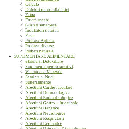
Cereale
Dulciuri pentru diabetici
Faina
Fructe uscate
Gustări sanatoase
Îndulcitori naturali
Paste
Produse Apicole
Produse diverse
Pulberi naturale
SUPLIMENTARE ALIMENTARE
Slabire si Detoxifiere
Suplimente pentru sportivi
Vitamine si Minerale
Seminte si Nuci
Superalimente
Afectiuni Cardiovasculare
Afectiuni Dermatologice
Afectiuni Endocrinologice
Afectiuni Gastro – Intestinale
Afectiuni Hepatice
Afectiuni Neurologice
Afectiuni Respiratorii
Afectiuni Reumatice
Afectiuni Urinare si Ginecologice