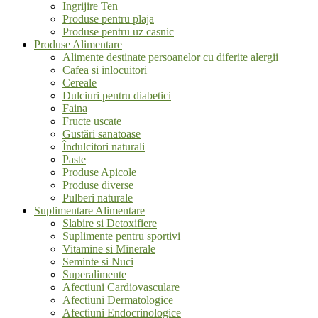
Ingrijire Ten
Produse pentru plaja
Produse pentru uz casnic
Produse Alimentare
Alimente destinate persoanelor cu diferite alergii
Cafea si inlocuitori
Cereale
Dulciuri pentru diabetici
Faina
Fructe uscate
Gustări sanatoase
Îndulcitori naturali
Paste
Produse Apicole
Produse diverse
Pulberi naturale
Suplimentare Alimentare
Slabire si Detoxifiere
Suplimente pentru sportivi
Vitamine si Minerale
Seminte si Nuci
Superalimente
Afectiuni Cardiovasculare
Afectiuni Dermatologice
Afectiuni Endocrinologice