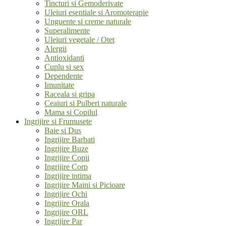
Tincturi si Gemoderivate
Uleiuri esentiale si Aromoterapie
Unguente si creme naturale
Superalimente
Uleiuri vegetale / Otet
Alergii
Antioxidanti
Cuplu si sex
Dependente
Imunitate
Raceala si gripa
Ceaiuri si Pulberi naturale
Mama si Copilul
Ingrijire si Frumusete
Baie si Dus
Ingrijire Barbati
Ingrijire Buze
Ingrijire Copii
Ingrijire Corp
Ingrijire intima
Ingrijire Maini si Picioare
Ingrijire Ochi
Ingrijire Orala
Ingrijire ORL
Ingrijire Par