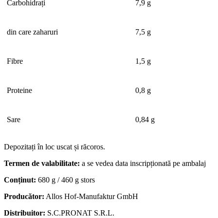
Carbohidrați
7,9 g
din care zaharuri
7,5 g
Fibre
1,5 g
Proteine
0,8 g
Sare
0,84 g
Depozitați în loc uscat și răcoros.
Termen de valabilitate:
a se vedea data inscripționată pe ambalaj
Conținut:
680 g / 460 g stors
Producător:
Allos Hof-Manufaktur GmbH
Distribuitor:
S.C.PRONAT S.R.L.