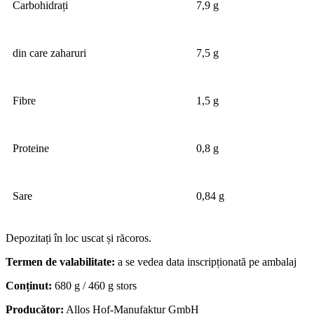
Carbohidrați
7,9 g
din care zaharuri
7,5 g
Fibre
1,5 g
Proteine
0,8 g
Sare
0,84 g
Depozitați în loc uscat și răcoros.
Termen de valabilitate:
a se vedea data inscripționată pe ambalaj
Conținut:
680 g / 460 g stors
Producător:
Allos Hof-Manufaktur GmbH