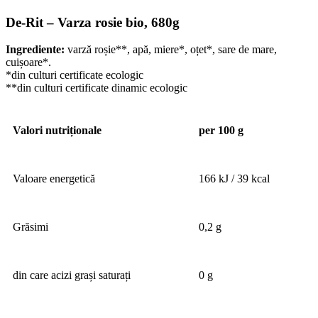
De-Rit – Varza rosie bio, 680g
Ingrediente:
varză roșie**, apă, miere*, oțet*, sare de mare,
cuișoare*.
*din culturi certificate ecologic
**din culturi certificate dinamic ecologic
Valori nutriționale
per 100 g
Valoare energetică
166 kJ / 39 kcal
Grăsimi
0,2 g
din care acizi grași saturați
0 g