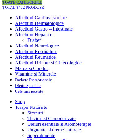
TOATE CATEGORIILE
TOTAL 8402 PRODUSE
Afectiuni Cardiovasculare
Afectiuni Dermatologice
Afectiuni Gastro – Intestinale
Afectiuni Hepatice
Diabet
Afectiuni Neurologice
Afectiuni Respiratorii
Afectiuni Reumatice
Afectiuni Urinare si Ginecologice
Mama si Copilul
Vitamine si Minerale
Pachete Promotionale
Oferte Speciale
Cele mai recente
Shop
Terapii Naturiste
Siropuri
Tincturi si Gemoderivate
Uleiuri esentiale si Aromoterapie
Unguente si creme naturale
Superalimente