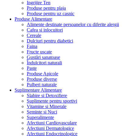
Ingrijire Ten
Produse pentru plaja
Produse pentru uz casnic
Produse Alimentare
Alimente destinate persoanelor cu diferite alergii
Cafea si inlocuitori
Cereale
Dulciuri pentru diabetici
Faina
Fructe uscate
Gustări sanatoase
Îndulcitori naturali
Paste
Produse Apicole
Produse diverse
Pulberi naturale
Suplimentare Alimentare
Slabire si Detoxifiere
Suplimente pentru sportivi
Vitamine si Minerale
Seminte si Nuci
Superalimente
Afectiuni Cardiovasculare
Afectiuni Dermatologice
Afectiuni Endocrinologice