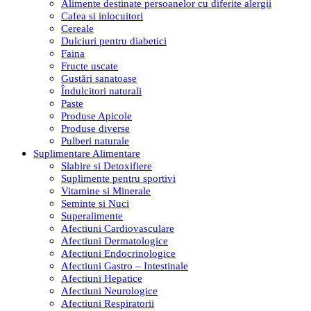
Alimente destinate persoanelor cu diferite alergii
Cafea si inlocuitori
Cereale
Dulciuri pentru diabetici
Faina
Fructe uscate
Gustări sanatoase
Îndulcitori naturali
Paste
Produse Apicole
Produse diverse
Pulberi naturale
Suplimentare Alimentare
Slabire si Detoxifiere
Suplimente pentru sportivi
Vitamine si Minerale
Seminte si Nuci
Superalimente
Afectiuni Cardiovasculare
Afectiuni Dermatologice
Afectiuni Endocrinologice
Afectiuni Gastro – Intestinale
Afectiuni Hepatice
Afectiuni Neurologice
Afectiuni Respiratorii