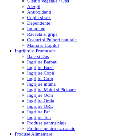
Uleiuri vegetale / Otet
Alergii
Antioxidanti
Cuplu si sex
Dependente
Imunitate
Raceala si gripa
Ceaiuri si Pulberi naturale
Mama si Copilul
Ingrijire si Frumusete
Baie si Dus
Ingrijire Barbati
Ingrijire Buze
Ingrijire Copii
Ingrijire Corp
Ingrijire intima
Ingrijire Maini si Picioare
Ingrijire Ochi
Ingrijire Orala
Ingrijire ORL
Ingrijire Par
Ingrijire Ten
Produse pentru plaja
Produse pentru uz casnic
Produse Alimentare