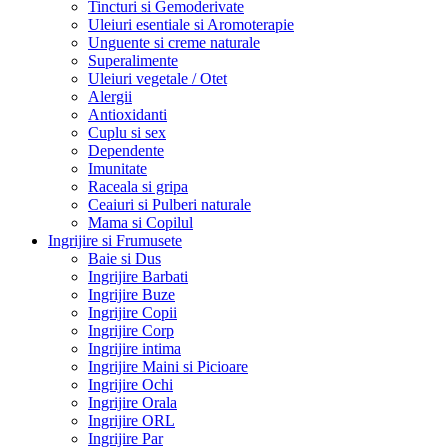
Tincturi si Gemoderivate
Uleiuri esentiale si Aromoterapie
Unguente si creme naturale
Superalimente
Uleiuri vegetale / Otet
Alergii
Antioxidanti
Cuplu si sex
Dependente
Imunitate
Raceala si gripa
Ceaiuri si Pulberi naturale
Mama si Copilul
Ingrijire si Frumusete
Baie si Dus
Ingrijire Barbati
Ingrijire Buze
Ingrijire Copii
Ingrijire Corp
Ingrijire intima
Ingrijire Maini si Picioare
Ingrijire Ochi
Ingrijire Orala
Ingrijire ORL
Ingrijire Par