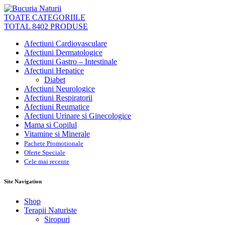
TOATE CATEGORIILE
TOTAL 8402 PRODUSE
Afectiuni Cardiovasculare
Afectiuni Dermatologice
Afectiuni Gastro – Intestinale
Afectiuni Hepatice
Diabet
Afectiuni Neurologice
Afectiuni Respiratorii
Afectiuni Reumatice
Afectiuni Urinare si Ginecologice
Mama si Copilul
Vitamine si Minerale
Pachete Promotionale
Oferte Speciale
Cele mai recente
Site Navigation
Shop
Terapii Naturiste
Siropuri