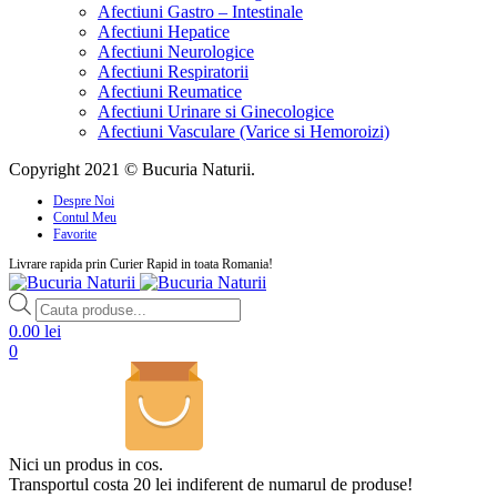
Afectiuni Gastro – Intestinale
Afectiuni Hepatice
Afectiuni Neurologice
Afectiuni Respiratorii
Afectiuni Reumatice
Afectiuni Urinare si Ginecologice
Afectiuni Vasculare (Varice si Hemoroizi)
Copyright 2021 © Bucuria Naturii.
Despre Noi
Contul Meu
Favorite
Livrare rapida prin Curier Rapid in toata Romania!
Products
search
0.00
lei
0
Nici un produs in cos.
Transportul costa 20 lei indiferent de numarul de produse!