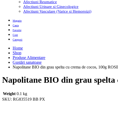
Afectiuni Reumatice
Afectiuni Urinare si Ginecologice
Afectiuni Vasculare (Varice si Hemoroizi)
Magazin
Cauta
Favorite
Cont
Categorii
Home
Shop
Produse Alimentare
Gustări sanatoase
Napolitane BIO din grau spelta cu crema de cocos, 100g 
Napolitane BIO din grau spel
Weight
0.1 kg
SKU:
RG835519 BB PX